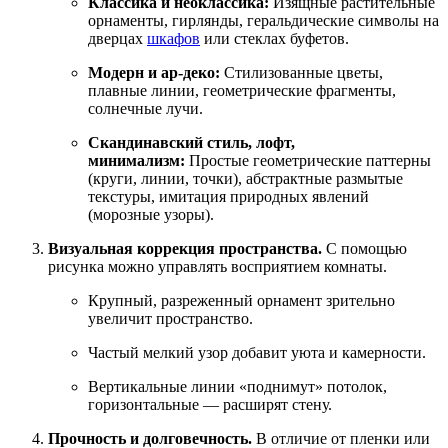
Классика и неоклассика:
Изящные растительные
орнаменты, гирлянды, геральдические символы на
дверцах
шкафов
или стеклах буфетов.
Модерн и ар-деко:
Стилизованные цветы,
плавные линии, геометрические фрагменты,
солнечные лучи.
Скандинавский стиль, лофт,
минимализм:
Простые геометрические паттерны
(круги, линии, точки), абстрактные размытые
текстуры, имитация природных явлений
(морозные узоры).
Визуальная коррекция пространства.
С помощью
рисунка можно управлять восприятием комнаты.
Крупный, разреженный орнамент зрительно
увеличит пространство.
Частый мелкий узор добавит уюта и камерности.
Вертикальные линии «поднимут» потолок,
горизонтальные — расширят стену.
Прочность и долговечность.
В отличие от пленки или