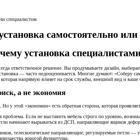
или специалистом
 установка самостоятельно или
очему установка специалистам
егда ответственное решение. Вы продумываете дизайн, выбираете
становка — часто недооценивается. Многие думают: «Соберу сам
 которая напрямую влияет на срок службы, внешний вид и ваше 
иск, а не экономия
 Но у этой «экономии» есть обратная сторона, которая проявляетс
проблема. Если не выставить мебель строго по уровню, возникае
етли начинают вырываться из ДСП, направляющие ящиков деформ
иков, телескопические направляющие, регулируемые петли — э
реимущества дорогой фурнитуры.