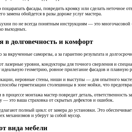
о поцарапать фасады, повредить кромку или сделать неточное о
го замена обойдется в разы дороже услуг мастера.
ухни по не всегда понятным инструкциям — это многочасовой «п
ько выходных.
 в долговечность и комфорт
 за вкрученные саморезы, а за гарантию результата и долгосро
 лазерные уровни, кондукторы для точного сверления и специа
 идеальную геометрию, ровное прилегание фасадов и плавную р
ации, неровные стены, ниши и выступы — для опытного мастера 
пособы герметизации столешницы в зоне мойки, что предотвращ
в процессе монтажа мастер повредит деталь, ответственность за
ку — это ваша страховка от скрытых дефектов и ошибок.
лагают полный цикл: от замера до установки. Это обеспечивает
ех механизмов и уберут за собой мусор.
от вида мебели