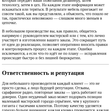
который передаёт ваши пожелания дизайнеру, затем
технологу, затем в цех. На каждом этапе информация может
искажаться или теряться. В результате мебель приезжает не
совсем такой, как вы представляли, а объяснить, что пошло не
так, практически невозможно — слишком много звеньев в
цепочке.
В небольшом производстве вы, как правило, общаетесь
напрямую с руководителем мастерской или с тем, кто лично
участвует в изготовлении вашего заказа. Это сокращает путь
от идеи до реализации, позволяет оперативно вносить правки
и контролировать процесс на каждом этапе. Ошибки
исключаются, а если что-то идёт не по плану — исправления
происходят быстро и без лишней бюрократии.
Ответственность и репутация
Для небольшого производителя каждый клиент — это не
просто сделка, а лицо будущей репутации. Отзывы,
сарафанное радио, повторные заказы — здесь работают на
доверии. Один неудачный заказ может подорвать позиции
маленькой мастерской гораздо серьёзнее, чем у крупного
гиганта с тысячами клиентов. Поэтому качеству уделяется
гораздо больше внимания: каждая кромка проверяется, каждая